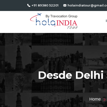
+91 89380 52201
holaindiatour@gmail.
Desde Delhi 
Home