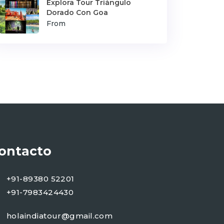
Explora Tour Triángulo
Dorado Con Goa
From
ontacto
+91-89380 52201
+91-7983424430
holaindiatour@gmail.com