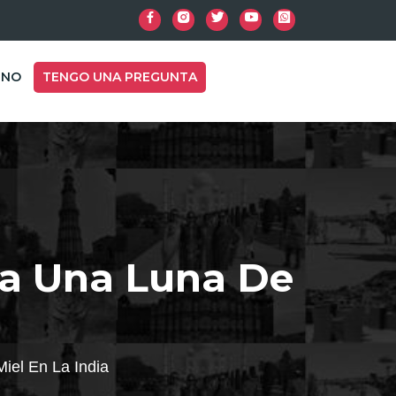
INO
TENGO UNA PREGUNTA
ra Una Luna De
iel En La India