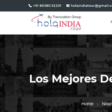
+91 89380 52201
holaindiatour@gmail.
Los Mejores D
Home
Nou