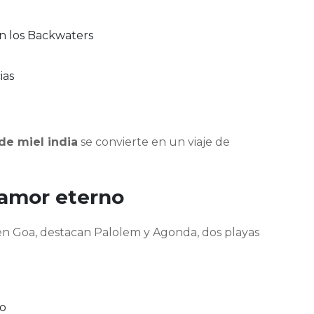
en los Backwaters
ias
de miel india
se convierte en un viaje de
y amor eterno
r en Goa, destacan Palolem y Agonda, dos playas
vo