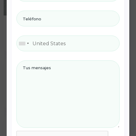
Tour del Triángulo Dorado con Pushkar
BOOK NOW
03 Noches / 04 Días
Tour del Triángulo Dorado Con coche
De Lujo
BOOK NOW
08 Noches / 09 Días
Tour del Triángulo Dorado con varanasi