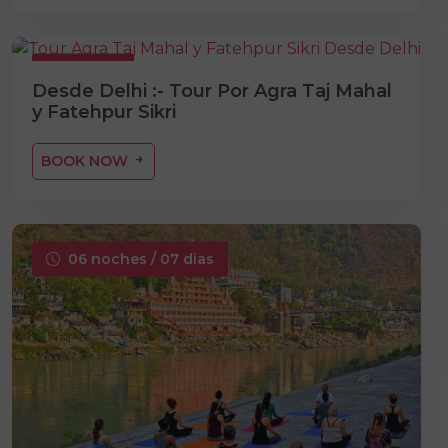
01 Días
Desde Delhi :- Tour Por Agra Taj Mahal
y Fatehpur Sikri
BOOK NOW
06 noches / 07 dias