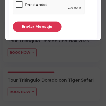
y khajurao
BOOK NOW
Enviar Mensaje
09 noches / 10 dias
Tour Triángulo Dorado Con Holi 2026
BOOK NOW
06 Noches / 07 Días
Tour Triángulo Dorado con Tiger Safari
BOOK NOW