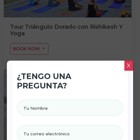
Tour Triángulo Dorado con Rishikesh Y
Yoga
BOOK NOW
X
¿TENGO UNA
05 Noches / 06 Días
PREGUNTA?