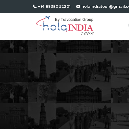
+91 89380 52201
holaindiatour@gmail.