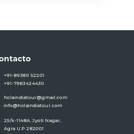
ontacto
+91-89380 52201
+91-7983424430
holaindiatour@gmail.com
info@holaindiatour.com
25/k-1148A, Jyoti Nagar,
Agra U.P 282001