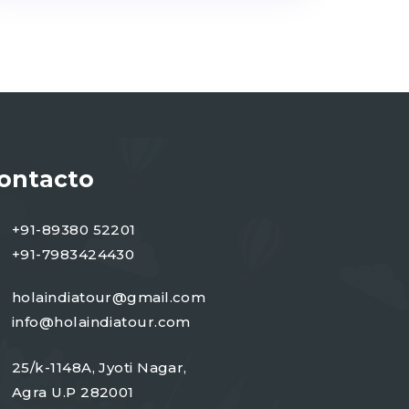
ontacto
+91-89380 52201
+91-7983424430
holaindiatour@gmail.com
info@holaindiatour.com
25/k-1148A, Jyoti Nagar,
Agra U.P 282001