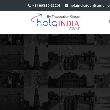
+91 89380 52201
holaindiatour@gmail.