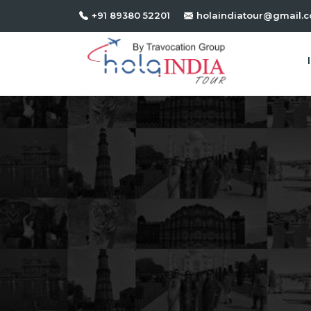
+91 89380 52201
holaindiatour@gmail.